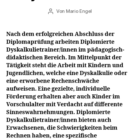
u
Veröffentlichungsdatum
Von
Mario Engel
li
Beitragsautor
2
0
2
Nach dem erfolgreichen Abschluss der
0
Diplomaprüfung arbeiten Diplomierte
Dyskalkulietrainer/innen im pädagogisch-
didaktischen Bereich. Im Mittelpunkt der
Tätigkeit steht die Arbeit mit Kindern und
Jugendlichen, welche eine Dyskalkulie oder
eine erworbene Rechenschwäche
aufweisen. Eine gezielte, individuelle
Förderung erhalten aber auch Kinder im
Vorschulalter mit Verdacht auf differente
Sinneswahrnehmungen. Diplomierte
Dyskalkulietrainer/innen bieten auch
Erwachsenen, die Schwierigkeiten beim
Rechnen haben, eine spezifische