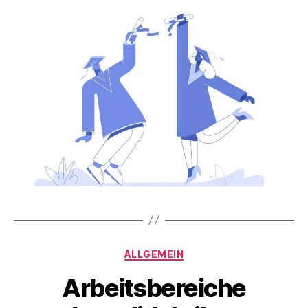
Kategorien
ALLGEMEIN
2
Arbeitsbereiche
7
.