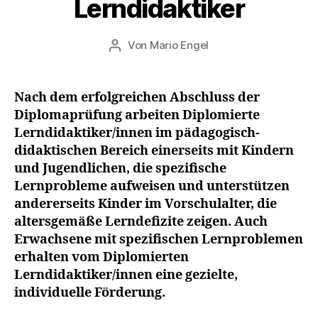
Lerndidaktiker
J
u
Veröffentlichungsdatum
Von
Mario Engel
li
Beitragsautor
2
0
2
Nach dem erfolgreichen Abschluss der
0
Diplomaprüfung arbeiten Diplomierte
Lerndidaktiker/innen
im pädagogisch-
didaktischen Bereich einerseits mit Kindern
und Jugendlichen, die spezifische
Lernprobleme aufweisen und unterstützen
andererseits Kinder im Vorschulalter, die
altersgemäße Lerndefizite zeigen. Auch
Erwachsene mit spezifischen Lernproblemen
erhalten vom
Diplomierten
Lerndidaktiker/innen
eine gezielte,
individuelle Förderung.