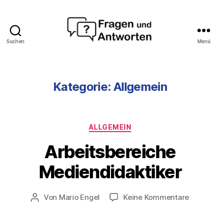
Suchen
Menü
Fragen
und
Antworten
Kategorie:
Allgemein
2
Kategorien
ALLGEMEIN
9.
D
Arbeitsbereiche
e
z
Mediendidaktiker
e
m
Veröffentlichungsdatum
zu
Von
Mario Engel
Keine Kommentare
b
Beitragsautor
Arbeitsb
e
Mediendi
r