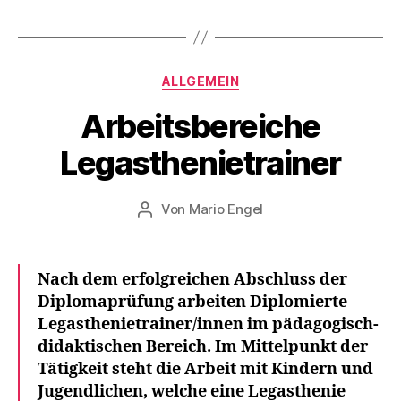
Kategorien
ALLGEMEIN
2
Arbeitsbereiche
7
.
Legasthenietrainer
J
u
Veröffentlichungsdatum
Von
Mario Engel
li
Beitragsautor
2
0
2
Nach dem erfolgreichen Abschluss der
0
Diplomaprüfung arbeiten
Diplomierte
Legasthenietrainer/innen
im pädagogisch-
didaktischen Bereich. Im Mittelpunkt der
Tätigkeit steht die Arbeit mit Kindern und
Jugendlichen, welche eine
Legasthenie